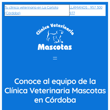
Skip
Tu clínica veterinaria en La Carlota
LLÁMANOS : 957 300
to
(Córdoba)
977
content
Conoce al equipo de la
Clínica Veterinaria Mascotas
en Córdoba