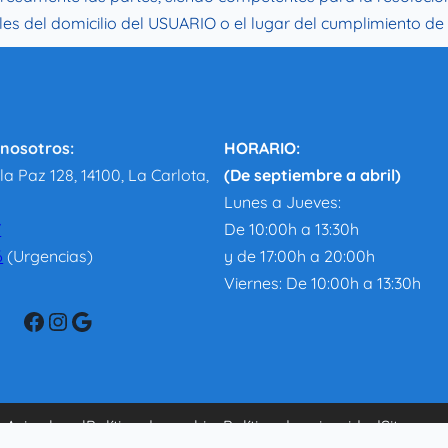
es del domicilio del USUARIO o el lugar del cumplimiento de 
nosotros:
HORARIO:
a Paz 128, 14100, La Carlota,
(De septiembre a abril)
Lunes a Jueves:
7
De 10:00h a 13:30h
6
(Urgencias)
y de 17:00h a 20:00h
Viernes: De 10:00h a 13:30h
Facebook
Instagram
Google
Aviso legal
Política de cookies
Política de privacidad
Sitemap