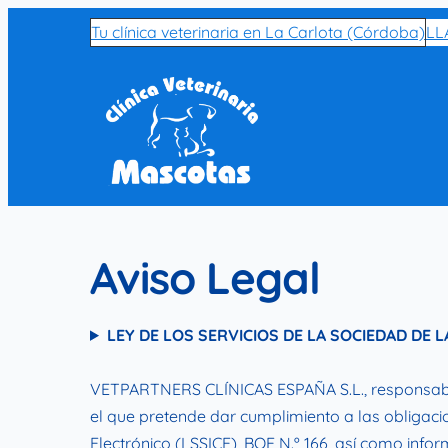
Skip
Tu clínica veterinaria en La Carlota (Córdoba)
LL
to
content
Aviso Legal
LEY DE LOS SERVICIOS DE LA SOCIEDAD DE L
VETPARTNERS CLÍNICAS ESPAÑA S.L., responsable
el que pretende dar cumplimiento a las obligacio
Electrónico (LSSICE), BOE N.º 166, así como infor