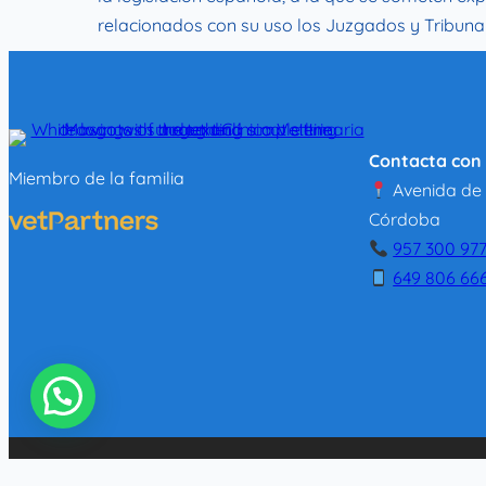
relacionados con su uso los Juzgados y Tribunal
Contacta con 
Miembro de la familia
Avenida de l
Córdoba
957 300 97
649 806 66
¿Necesitas ayuda?