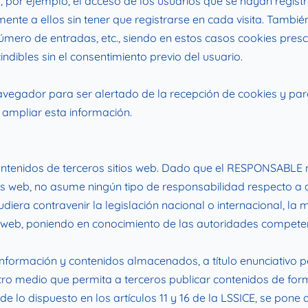
 por ejemplo, el acceso de los usuarios que se hayan registr
e a ellos sin tener que registrarse en cada visita. También 
úmero de entradas, etc., siendo en estos casos cookies presc
indibles sin el consentimiento previo del usuario.
 navegador para ser alertado de la recepción de cookies y para
 ampliar esta información.
a contenidos de terceros sitios web. Dado que el RESPONSABLE
ios web, no asume ningún tipo de responsabilidad respecto a 
iera contravenir la legislación nacional o internacional, la 
io web, poniendo en conocimiento de las autoridades competen
ormación y contenidos almacenados, a título enunciativo per
otro medio que permita a terceros publicar contenidos de fo
o dispuesto en los artículos 11 y 16 de la LSSICE, se pone a